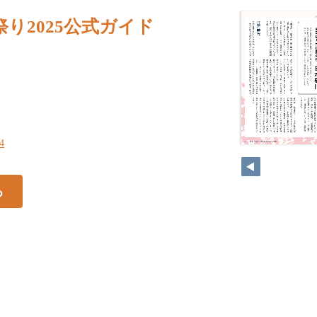
り2025公式ガイド
34
る