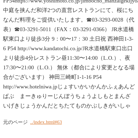
FP54https://www.yoshimoto.co.jp/jimbocho_manzaigekijyo
中庭を挟んだ和洋2つの直営レストランにて、桜にち
なんだ料理をご提供いたします。☎03-3293-0028（代
表）☎03-3291-5011（FAX：03-3291-0366） JR水道橋
駅東口より徒歩3分 9：00〜17：30 土日祝 西神田1-3-
6 P54 http://www.kandatochi.co.jp/JR水道橋駅東口出口
より徒歩4分レストラン昼11:30〜14:00（L.O.）、夜
17:30〜21:00（L.O.） 無休（都合により変更となる場
合がございます） 神田三崎町1-1-16 P54
http://www.hotelniwa.jpじょすいかいかんかふぇあんど
ぱぶ まーきゅりーじんぼうちょうよしもとまんざ
いげきじょうかんだとちたてものかぶしきがいしゃ
元のページ
../index.html#63