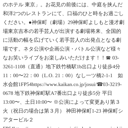
のホテル 東京」。お花見の前後には、中庭を挟んだ
和洋2つのレストランにて、口福のひと時をお過ごし
ください。●神保町（劇場）29神保町よしもと漫才劇
場東京吉本の若手芸人が出演する劇場将来、全国的
に活動の幅を広げていく若手芸人の出発点となる劇
場です。ネタ公演や企画公演・バトル公演など様々
なお笑いライブをお楽しみいただけます！！☎ 03-
3261-1108（直通）地下鉄竹橋駅1b出口より徒歩4分
11：00〜22：00（L.O. 21：00）なし一ツ橋2-1-1 如
水会館1FP54https://www.kaikan.co.jp/josui/☎03-3219-
0678 地下鉄神保町駅A7番出口より徒歩5分 平日
13:00〜、土日10:00〜 ※公演によって変更あり第３
火（祝日の場合は第３月） 神田神保町1-23 神保町シ
アタービル２