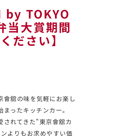
by TOKYO
お弁当大賞期間
認ください】
京會舘の味を気軽にお楽し
始まったキッチンカー。
愛されてきた"東京會舘カ
ランよりもお求めやすい価