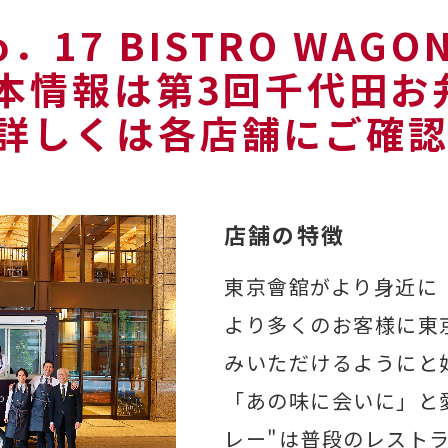
17 BISTRO WAGON 
 【本情報は第3回千代田
詳しくは各店舗にご確
店舗の特徴
東京會舘がより身近に
より多くのお客様に東
みいただけるようにと
「あの味に会いに」と
レー"は普段のレスト